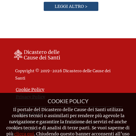
LEGGI ALTRO >
Copyright © 2019-2026 Dicastero delle Cause dei
Santi
Cookie Policy
Privacy Policy
COOKIE POLICY
Il portale del Dicastero delle Cause dei Santi utilizza
CONTATTI
cookies tecnici o assimilati per rendere più agevole la
navigazione e garantire la fruizione dei servizi ed anche
Piazza Pio XII, 10 - 00120 Città del Vaticano
cookies tecnici e di analisi di terze parti. Se vuoi saperne di
Tel. +39.06.698.842.44
più
clicca qui
. Chiudendo questo banner acconsenti all’uso