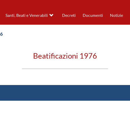
Santi, Beati e Venerabili
Decreti
Documenti
Notizie
76
Beatificazioni 1976