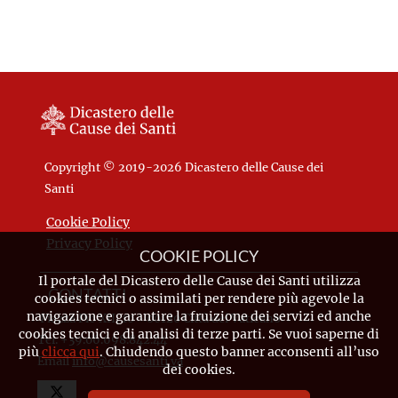
Copyright © 2019-2026 Dicastero delle Cause dei
Santi
Cookie Policy
Privacy Policy
COOKIE POLICY
Il portale del Dicastero delle Cause dei Santi utilizza
CONTATTI
cookies tecnici o assimilati per rendere più agevole la
navigazione e garantire la fruizione dei servizi ed anche
Piazza Pio XII, 10 - 00120 Città del Vaticano
cookies tecnici e di analisi di terze parti. Se vuoi saperne di
Tel. +39.06.698.842.44
più
clicca qui
. Chiudendo questo banner acconsenti all’uso
Email
info@causesanti.va
dei cookies.