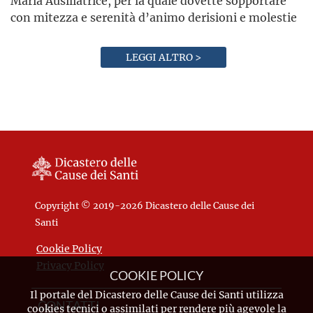
Maria Ausiliatrice, per la quale dovette sopportare
con mitezza e serenità d’animo derisioni e molestie
LEGGI ALTRO >
Copyright © 2019-2026 Dicastero delle Cause dei
Santi
Cookie Policy
Privacy Policy
COOKIE POLICY
Il portale del Dicastero delle Cause dei Santi utilizza
CONTATTI
cookies tecnici o assimilati per rendere più agevole la