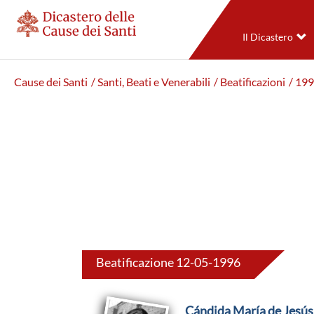
Il Dicastero
Cause dei Santi
/ Santi, Beati e Venerabili
/ Beatificazioni
/ 19
Beatificazione 12-05-1996
Cándida María de Jesús