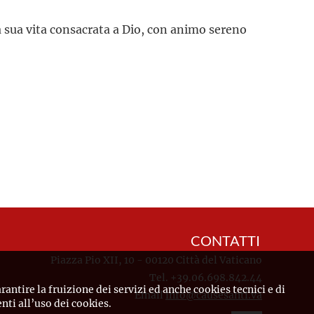
a sua vita consacrata a Dio, con animo sereno
CONTATTI
Piazza Pio XII, 10 - 00120 Città del Vaticano
Tel. +39.06.698.842.44
rantire la fruizione dei servizi ed anche cookies tecnici e di
Email
info@causesanti.va
ti all’uso dei cookies.