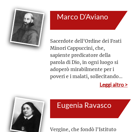
sussidi per annunciare più
efficacemente la verità di
Marco D’Aviano
Cristo al mondo, e fondò per
questo la Congregazione della
Pia Società di San Paolo
Apostolo
Sacerdote dell’Ordine dei Frati
Minori Cappuccini, che,
sapiente predicatore della
parola di Dio, in ogni luogo si
adoperò mirabilmente per i
poveri e i malati, sollecitando
soprattutto i potenti del
Leggi altro >
mondo ad anteporre la fede e
la pace ad ogni altra impresa o
Eugenia Ravasco
interesse
Vergine, che fondò l’Istituto