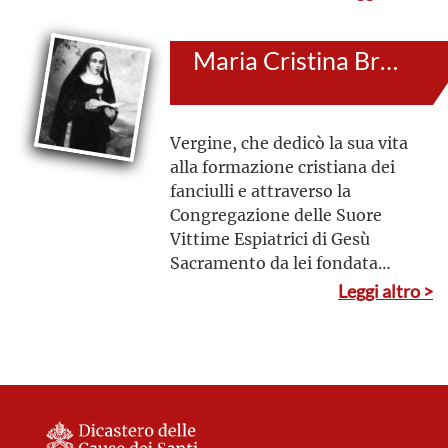
amore di Cristo i poveri, gli
orfani e i malati
Maria Cristina Brando
Vergine, che dedicò la sua vita
alla formazione cristiana dei
fanciulli e attraverso la
Congregazione delle Suore
Vittime Espiatrici di Gesù
Sacramento da lei fondata
promosse fortemente
Leggi altro >
l’adorazione della
santa Eucaristia; Conquistata
dall’amore ardente per il
Signore; e dalla preghiera,
dall’incontro cuore a cuore con
Gesù risorto, presente