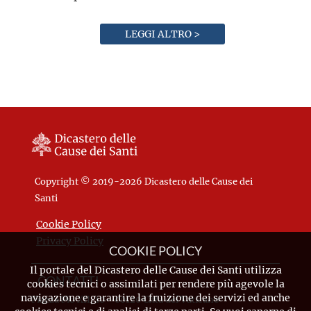
LEGGI ALTRO >
Copyright © 2019-2026 Dicastero delle Cause dei
Santi
Cookie Policy
Privacy Policy
COOKIE POLICY
Il portale del Dicastero delle Cause dei Santi utilizza
CONTATTI
cookies tecnici o assimilati per rendere più agevole la
navigazione e garantire la fruizione dei servizi ed anche
Piazza Pio XII, 10 - 00120 Città del Vaticano