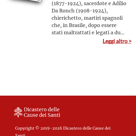
(1877-1924), sacerdote e Adílio
Da Ronch (1908-1924),
chierichetto, martiri spagnoli
che, in Brasile, dopo essere
stati maltrattati e legati a due
alberi su una collina furono
Leggi altro >
fucilati, morendo così in odio
alla fede cristiana e alla Chiesa
cattolica
Copyright © 2019-2026 Dicastero delle Cause dei
Santi