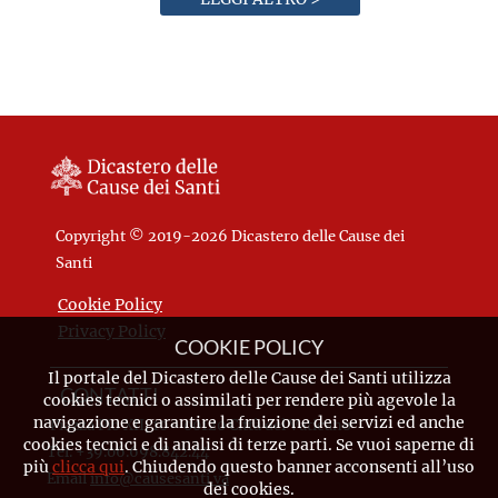
Copyright © 2019-2026 Dicastero delle Cause dei
Santi
Cookie Policy
Privacy Policy
COOKIE POLICY
Il portale del Dicastero delle Cause dei Santi utilizza
CONTATTI
cookies tecnici o assimilati per rendere più agevole la
navigazione e garantire la fruizione dei servizi ed anche
Piazza Pio XII, 10 - 00120 Città del Vaticano
cookies tecnici e di analisi di terze parti. Se vuoi saperne di
Tel. +39.06.698.842.44
più
clicca qui
. Chiudendo questo banner acconsenti all’uso
Email
info@causesanti.va
dei cookies.