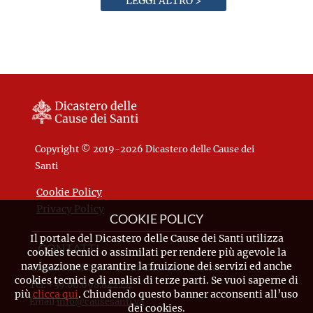
LEGGI ALTRO >
Copyright © 2019-2026 Dicastero delle Cause dei
Santi
Cookie Policy
Privacy Policy
COOKIE POLICY
Il portale del Dicastero delle Cause dei Santi utilizza
CONTATTI
cookies tecnici o assimilati per rendere più agevole la
navigazione e garantire la fruizione dei servizi ed anche
Piazza Pio XII, 10 - 00120 Città del Vaticano
cookies tecnici e di analisi di terze parti. Se vuoi saperne di
Tel. +39.06.698.842.44
più
clicca qui
. Chiudendo questo banner acconsenti all’uso
Email
info@causesanti.va
dei cookies.