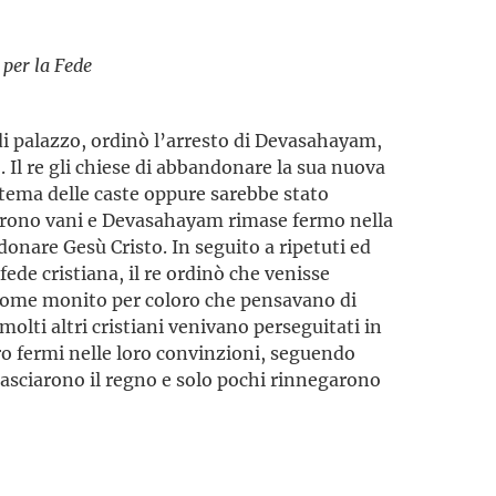
 per la Fede
 di palazzo, ordinò l’arresto di Devasahayam,
o. Il re gli chiese di abbandonare la sua nuova
istema delle caste oppure sarebbe stato
l­tarono vani e Devasa­hayam rimase fermo nella
donare Gesù Cristo. In seguito a ripetuti ed
a fede cristiana, il re ordinò che venisse
 come monito per coloro che pensavano di
molti altri cristiani venivano perseguitati in
ro fermi nelle loro convinzioni, seguendo
asciarono il regno e solo pochi rinnegarono