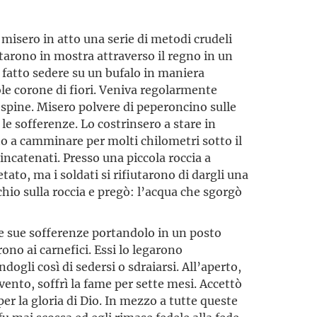
i misero in atto una serie di metodi crudeli
arono in mostra attraverso il regno in un
fatto sedere su un bufalo in maniera
ole corone di fiori. Veniva regolarmente
 spine. Misero polvere di peperoncino sulle
 le sofferenze. Lo costrinsero a stare in
to a camminare per molti chilometri sotto il
 incatenati. Presso una piccola roccia a
tato, ma i soldati si rifiutarono di dargli una
chio sulla roccia e pregò: l’acqua che sgorgò
 le sue sofferenze portandolo in un posto
ono ai carnefici. Essi lo legarono
ogli così di sedersi o sdraiarsi. All’aperto,
l vento, soffrì la fame per sette mesi. Accettò
per la gloria di Dio. In mezzo a tutte queste