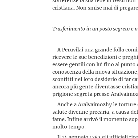
sofferenze la sua fede in Gesù non f
cristiana. Non smise mai di pregare
Trasferimento in un posto segreto e m
A Peruvilai una grande folla cominc
ricevere le sue benedizioni e pregh
essere gentili con lui fino al punto
conoscenza della nuova situazione, il
sconfitti nel loro desiderio di far
ancora più gente diventasse cristi
prigione segreta presso Aralvaimozh
Anche a Aralvaimozhy le torture c
salute divenne precaria, a causa del
fame. Infine arrivò il momento sup
molto tempo.
Il 14 gennaio 1752 gli ufficiali rice