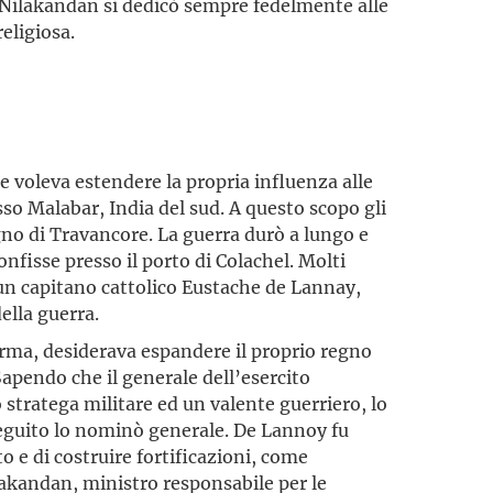
Nilakandan si dedicò sempre fedelmente alle
religiosa.
 voleva estendere la propria influenza alle
so Malabar, India del sud. A questo scopo gli
egno di Travancore. La guerra durò a lungo e
onfisse presso il porto di Colachel. Molti
i un capitano cattolico Eustache de Lannay,
della guerra.
ma, desiderava espandere il proprio regno
Sapendo che il generale dell’esercito
stratega militare ed un valente guerriero, lo
 seguito lo nominò generale. De Lannoy fu
o e di costruire fortificazioni, come
ilakandan, ministro responsabile per le