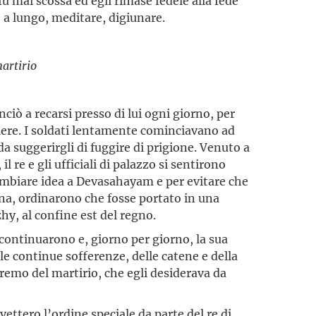
u mai scossa ed egli rimase fedele alla fede
 a lungo, meditare, digiunare.
artirio
iò a recarsi presso di lui ogni giorno, per
iere. I soldati lenta­mente cominciavano ad
 da suggerirgli di fuggire di prigione. Venuto a
 re e gli ufficiali di palazzo si sentirono
 cambiare idea a Devasahayam e per evitare che
ana, ordinarono che fosse portato in una
y, al confine est del regno.
ontinuarono e, giorno per giorno, la sua
le continue soffe­renze, delle catene e della
remo del martirio, che egli desiderava da
vettero l’ordine speciale da parte del re di