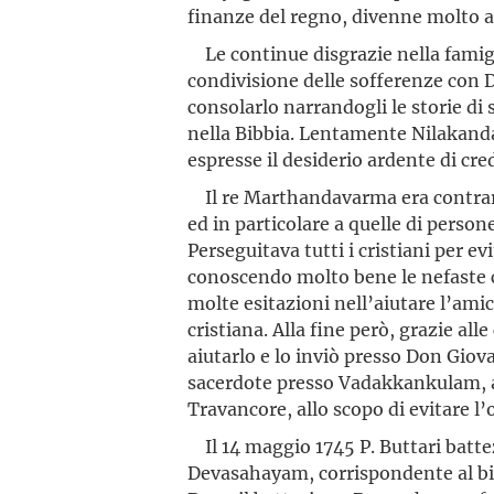
finanze del regno, divenne molto 
Le continue disgrazie nella famig
condivisione delle sofferenze con 
consolarlo narrandogli le storie di
nella Bibbia. Lentamente Nilakandan
espresse il desiderio ardente di cre
Il re Marthandavarma era contrari
ed in particolare a quelle di persone
Perseguitava tutti i cristiani per e
conoscendo molto bene le nefaste c
molte esitazioni nell’aiutare l’amic
cristiana. Alla fine però, grazie al
aiutarlo e lo inviò presso Don Giov
sacerdote presso Vadakkankulam, al 
Travancore, allo scopo di evitare l
Il 14 maggio 1745 P. Buttari batt
Devasahayam, corrispondente al bibl