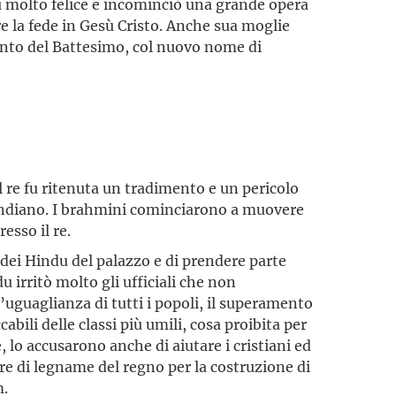
 molto felice e incominciò una grande opera
 la fede in Gesù Cristo. Anche sua moglie
nto del Battesimo, col nuovo nome di
re fu ritenuta un tradimento e un pericolo
a indiano. I brahmini co­minciarono a muovere
esso il re.
 dei Hindu del palazzo e di prendere parte
du irritò molto gli ufficiali che non
’uguaglianza di tutti i popoli, il superamento
cabili delle classi più umili, cosa proibita per
, lo accusarono anche di aiutare i cristiani ed
ure di legname del regno per la costruzione di
m.