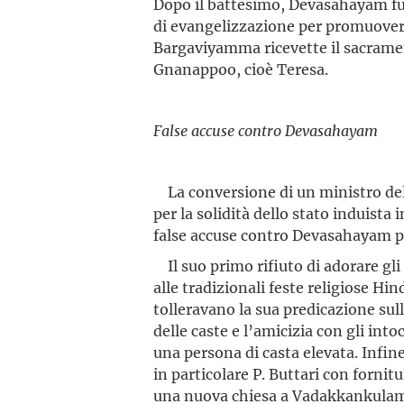
Dopo il battesimo, Devasahayam fu
di evangelizzazione per promuovere
Bargaviyamma ricevette il sacrame
Gnanappoo, cioè Teresa.
False accuse contro Devasahayam
La conversione di un ministro del 
per la solidità dello stato induist
false accuse contro Devasahayam pr
Il suo primo rifiuto di adorare gli
alle tradizionali feste religiose Hin
tolleravano la sua predicazione sull
delle caste e l’amicizia con gli intoc
una persona di casta elevata. Infine
in particolare P. Buttari con fornit
una nuova chiesa a Vadakkankula