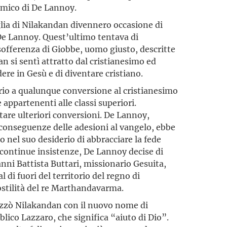
amico di De Lannoy.
lia di Nilakandan divennero occasione di
De Lannoy. Quest’ul­timo tentava di
 sofferenza di Giobbe, uomo giusto, descritte
 si sentì attratto dal cristianesimo ed
dere in Gesù e di diventare cristiano.
o a qualunque conversione al cristianesimo
 appartenenti alle classi superiori.
vitare ulteriori conversioni. De Lannoy,
onse­guenze delle adesioni al vangelo, ebbe
o nel suo desiderio di abbracciare la fede
le continue insistenze, De Lannoy decise di
anni Battista Buttari, missionario Gesuita,
di fuori del territorio del regno di
’ostilità del re Marthandavarma.
ezzò Nilakandan con il nuovo nome di
ico Lazzaro, che signi­fica “aiuto di Dio”.