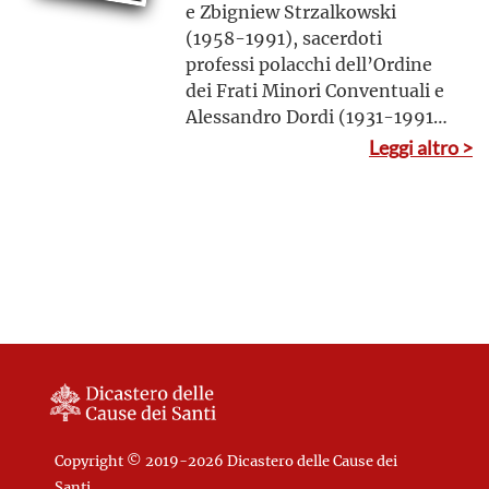
e Zbigniew Strzalkowski
(1958-1991), sacerdoti
professi polacchi dell’Ordine
dei Frati Minori Conventuali e
Alessandro Dordi (1931-1991),
sacerdote diocesano italiano,
Leggi altro >
martiri: uccisi in odio alla fede
dai guerriglieri di Sendero
Luminoso il 9 e il 25 agosto
1991 in Perù
Copyright © 2019-2026 Dicastero delle Cause dei
Santi