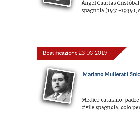
Ángel Cuartas Cristóbal 
spagnola (1931-1939), s
Beatificazione 23-03-2019
Mariano Mullerat I Sold
Medico catalano, padre 
civile spagnola, solo pe