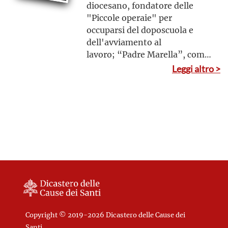
diocesano, fondatore delle
"Piccole operaie" per
occuparsi del doposcuola e
dell'avviamento al
lavoro; “Padre Marella”, come
era comunemente chiamato,
Leggi altro >
seppe leggere, con intenso
sguardo di fede, le esigenze del
suo tempo, nel quale si
avvertivano i rapidi
cambiamenti della modernità
Copyright © 2019-2026 Dicastero delle Cause dei
Santi