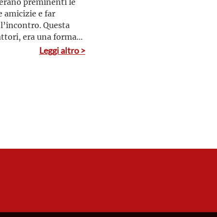
i erano preminenti le
 amicizie e far
 l’incontro. Questa
attori, era una forma
tituiva la sua forza
Leggi altro >