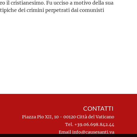
o il cristianesimo. Fu ucciso a motivo della sua
e tipiche dei crimini perpetrati dai comunisti
CONTATTI
Piazza Pio XII, 10 - 00120 Città del Vaticano
Tel. +39.06.698.842.44
Email
info@causesanti.va