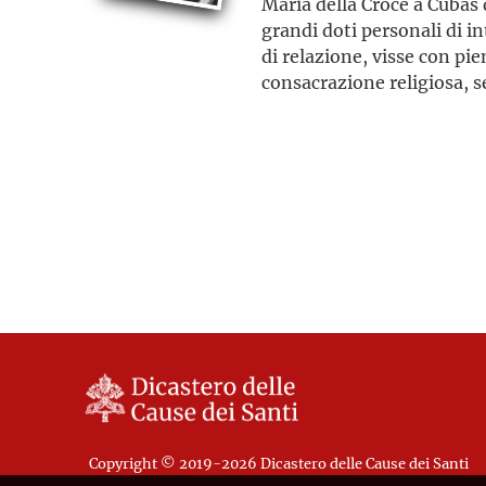
Maria della Croce a Cubas
grandi doti personali di i
di relazione, visse con pi
consacrazione religiosa, s
componente mistica che in
età giovanile, dall’impegn
dal servizio alla Chiesa de
fanciulla, ella visse la fed
dimostrando il suo amore 
sempre il centro della sua 
Copyright © 2019-2026 Dicastero delle Cause dei Santi