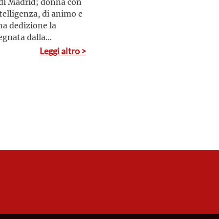
 di Madrid; donna con
ntelligenza, di animo e
ena dedizione la
egnata dalla
iziò a manifestarsi in
Leggi altro >
o di guida spirituale e
l suo tempo. Fin da
e in maniera eroica,
a Gesù, che considerò
vita