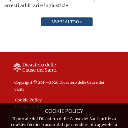
arresti arbitrari e ingiustizie
LEGGI ALTRO >
Copyright © 2019-2026 Dicastero delle Cause dei
Santi
Cookie Policy
Privacy Policy
COOKIE POLICY
Il portale del Dicastero delle Cause dei Santi utilizza
CONTATTI
cookies tecnici o assimilati per rendere più agevole la