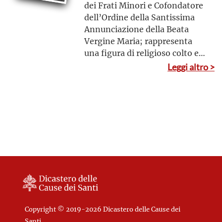
dei Frati Minori e Cofondatore
dell’Ordine della Santissima
Annunciazione della Beata
Vergine Maria; rappresenta
una figura di religioso colto e
poliedrico che, con pazienza e
Leggi altro >
costanza, seppe offrire un
notevole impulso per la
crescita della spiritualità della
famiglia francescana. Operò
mosso dal desiderio di
riportarla all’autenticità delle
proprie origini e fu un
predicatore convincente,
poichè testimone in prima
persona di quanto da lui stesso
professato
Copyright © 2019-2026 Dicastero delle Cause dei
Santi