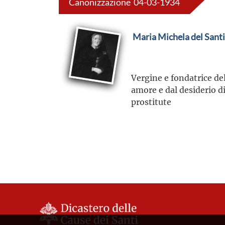
Canonizzazione 04-03-1934
Maria Michela del San
Vergine e fondatrice de
amore e dal desiderio d
prostitute