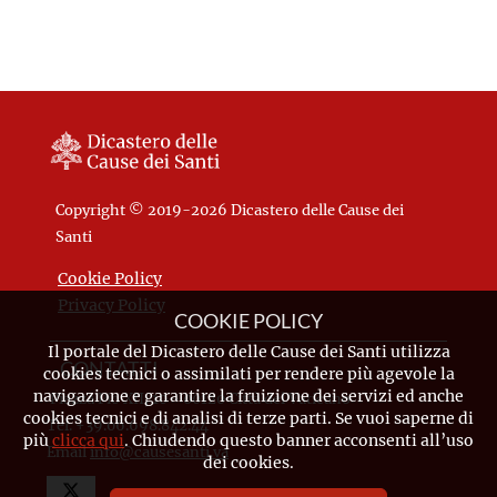
Copyright © 2019-2026 Dicastero delle Cause dei
Santi
Cookie Policy
Privacy Policy
COOKIE POLICY
Il portale del Dicastero delle Cause dei Santi utilizza
CONTATTI
cookies tecnici o assimilati per rendere più agevole la
navigazione e garantire la fruizione dei servizi ed anche
Piazza Pio XII, 10 - 00120 Città del Vaticano
cookies tecnici e di analisi di terze parti. Se vuoi saperne di
Tel. +39.06.698.842.44
più
clicca qui
. Chiudendo questo banner acconsenti all’uso
Email
info@causesanti.va
dei cookies.