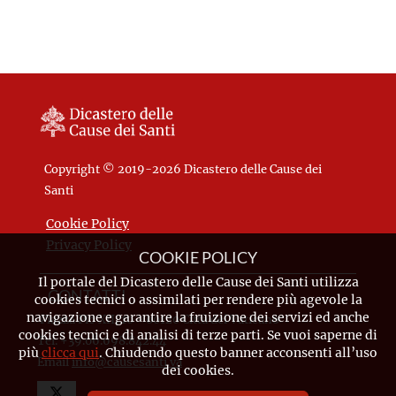
Copyright © 2019-2026 Dicastero delle Cause dei
Santi
Cookie Policy
Privacy Policy
COOKIE POLICY
Il portale del Dicastero delle Cause dei Santi utilizza
CONTATTI
cookies tecnici o assimilati per rendere più agevole la
navigazione e garantire la fruizione dei servizi ed anche
Piazza Pio XII, 10 - 00120 Città del Vaticano
cookies tecnici e di analisi di terze parti. Se vuoi saperne di
Tel. +39.06.698.842.44
più
clicca qui
. Chiudendo questo banner acconsenti all’uso
Email
info@causesanti.va
dei cookies.