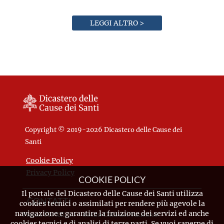
LEGGI ALTRO >
Copyright © 2019-2026 Dicastero delle Cause dei
Santi
Cookie Policy
Privacy Policy
COOKIE POLICY
Il portale del Dicastero delle Cause dei Santi utilizza
CONTATTI
cookies tecnici o assimilati per rendere più agevole la
navigazione e garantire la fruizione dei servizi ed anche
Piazza Pio XII, 10 - 00120 Città del Vaticano
cookies tecnici e di analisi di terze parti. Se vuoi saperne di