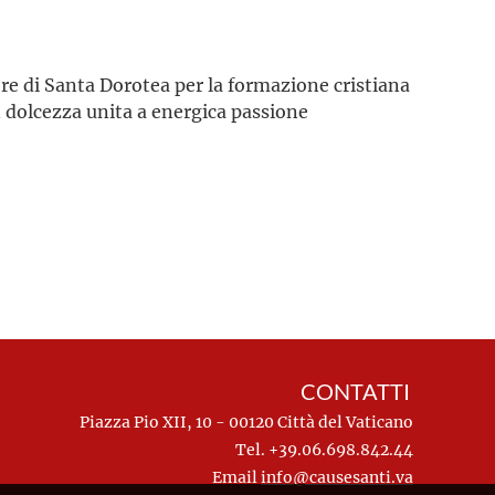
ore di Santa Dorotea per la formazione cristiana
 dolcezza unita a energica passione
CONTATTI
Piazza Pio XII, 10 - 00120 Città del Vaticano
Tel. +39.06.698.842.44
Email
info@causesanti.va