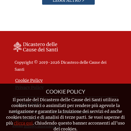
LEGGI ALTRO >
Copyright © 2019-2026 Dicastero delle Cause dei
Santi
Cookie Policy
Privacy Policy
COOKIE POLICY
Il portale del Dicastero delle Cause dei Santi utilizza
CONTATTI
cookies tecnici o assimilati per rendere più agevole la
navigazione e garantire la fruizione dei servizi ed anche
Piazza Pio XII, 10 - 00120 Città del Vaticano
cookies tecnici e di analisi di terze parti. Se vuoi saperne di
Tel. +39.06.698.842.44
più
clicca qui
. Chiudendo questo banner acconsenti all’uso
Email
info@causesanti.va
dei cookies.