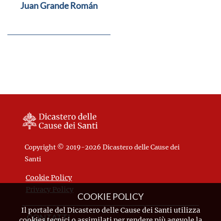
Juan Grande Román
Copyright © 2019-2026 Dicastero delle Cause dei
Santi
Cookie Policy
Privacy Policy
COOKIE POLICY
Il portale del Dicastero delle Cause dei Santi utilizza
CONTATTI
cookies tecnici o assimilati per rendere più agevole la