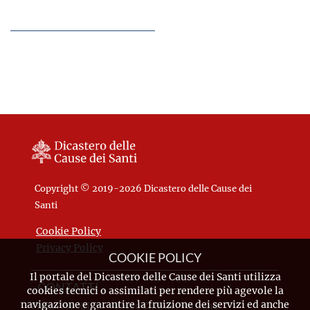
Copyright © 2019-2026 Dicastero delle Cause dei
Santi
Cookie Policy
Privacy Policy
COOKIE POLICY
Il portale del Dicastero delle Cause dei Santi utilizza
CONTATTI
cookies tecnici o assimilati per rendere più agevole la
navigazione e garantire la fruizione dei servizi ed anche
Piazza Pio XII, 10 - 00120 Città del Vaticano