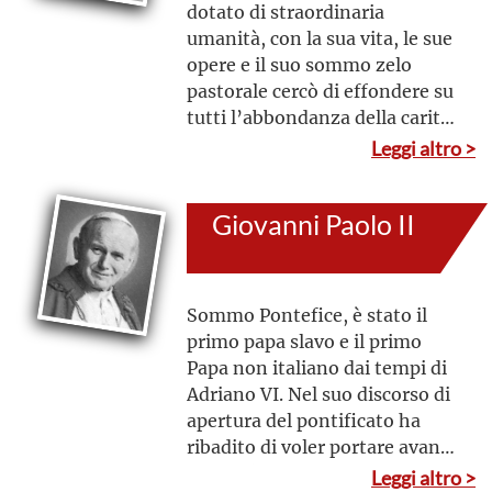
dotato di straordinaria
umanità, con la sua vita, le sue
opere e il suo sommo zelo
pastorale cercò di effondere su
tutti l’abbondanza della carità
cristiana e di promuovere la
Leggi altro >
fraterna unione tra i popoli;
particolarmente attento
Giovanni Paolo II
all’efficacia della missione
della Chiesa di Cristo in tutto il
mondo, convocò il Concilio
Ecumenico Vaticano II.
Sommo Pontefice, è stato il
primo papa slavo e il primo
Papa non italiano dai tempi di
Adriano VI. Nel suo discorso di
apertura del pontificato ha
ribadito di voler portare avanti
l'eredità del Concilio Vaticano
Leggi altro >