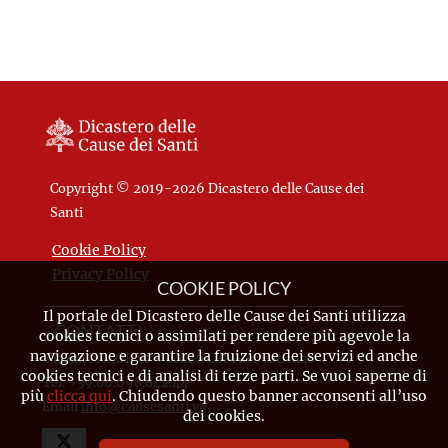
II.
Copyright © 2019-2026 Dicastero delle Cause dei
Santi
Cookie Policy
Privacy Policy
COOKIE POLICY
Il portale del Dicastero delle Cause dei Santi utilizza
CONTATTI
cookies tecnici o assimilati per rendere più agevole la
navigazione e garantire la fruizione dei servizi ed anche
Piazza Pio XII, 10 - 00120 Città del Vaticano
cookies tecnici e di analisi di terze parti. Se vuoi saperne di
Tel. +39.06.698.842.44
più
clicca qui
. Chiudendo questo banner acconsenti all’uso
Email
info@causesanti.va
dei cookies.