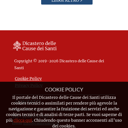
LEGGI ALTRO >
Copyright © 2019-2026 Dicastero delle Cause dei
Santi
Cookie Policy
Privacy Policy
COOKIE POLICY
Il portale del Dicastero delle Cause dei Santi utilizza
CONTATTI
cookies tecnici o assimilati per rendere più agevole la
navigazione e garantire la fruizione dei servizi ed anche
Piazza Pio XII, 10 - 00120 Città del Vaticano
cookies tecnici e di analisi di terze parti. Se vuoi saperne di
Tel. +39.06.698.842.44
più
clicca qui
. Chiudendo questo banner acconsenti all’uso
Email
info@causesanti.va
dei cookies.