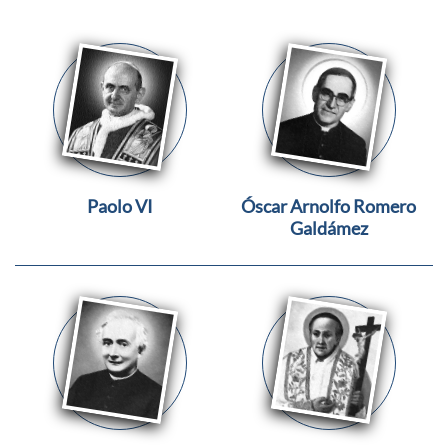
Paolo VI
Óscar Arnolfo Romero
Galdámez