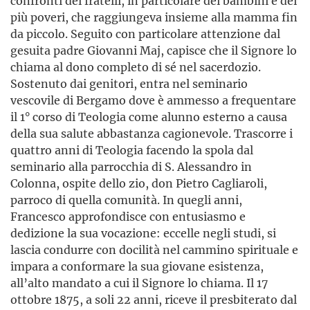
confronti dei fratelli, in particolare dei bambini e dei
più poveri, che raggiungeva insieme alla mamma fin
da piccolo. Seguito con particolare attenzione dal
gesuita padre Giovanni Maj, capisce che il Signore lo
chiama al dono completo di sé nel sacerdozio.
Sostenuto dai genitori, entra nel semi­nario
vescovile di Bergamo dove è ammesso a frequentare
il 1° corso di Teologia come alunno esterno a causa
della sua salute abbastanza cagionevole. Trascorre i
quattro anni di Teologia facendo la spola dal
seminario alla parrocchia di S. Alessandro in
Colonna, ospite dello zio, don Pietro Cagliaroli,
parroco di quella comunità. In quegli anni,
Francesco approfondisce con entusiasmo e
dedizione la sua vocazione: eccelle negli studi, si
lascia condurre con docilità nel cammino spirituale e
impara a conformare la sua giovane esistenza,
all’alto mandato a cui il Signore lo chiama. Il 17
ottobre 1875, a soli 22 anni, riceve il presbiterato dal