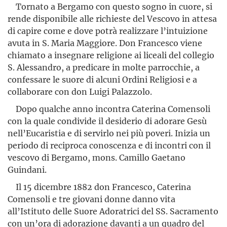
Tornato a Bergamo con questo sogno in cuore, si
rende disponi­bile alle richieste del Vescovo in attesa
di capire come e dove potrà realizzare l’intuizione
avuta in S. Maria Maggiore. Don Francesco viene
chiamato a insegnare religione ai liceali del collegio
S. Ales­sandro, a predicare in molte parrocchie, a
confessare le suore di alcuni Ordini Religiosi e a
collaborare con don Luigi Palazzolo.
Dopo qualche anno incontra Caterina Comensoli
con la quale condivide il desiderio di adorare Gesù
nell’Eucaristia e di servirlo nei più poveri. Inizia un
periodo di reciproca conoscenza e di incontri con il
vescovo di Bergamo, mons. Camillo Gaetano
Guindani.
Il 15 dicem­bre 1882 don Francesco, Caterina
Comensoli e tre giovani donne danno vita
all’Istituto delle Suore Adoratrici del SS. Sa­cramento
con un’ora di adorazione davanti a un quadro del