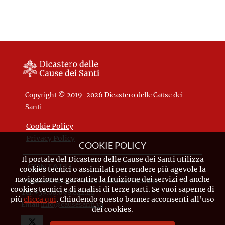
Copyright © 2019-2026 Dicastero delle Cause dei
Santi
Cookie Policy
Privacy Policy
COOKIE POLICY
Il portale del Dicastero delle Cause dei Santi utilizza
CONTATTI
cookies tecnici o assimilati per rendere più agevole la
navigazione e garantire la fruizione dei servizi ed anche
Piazza Pio XII, 10 - 00120 Città del Vaticano
cookies tecnici e di analisi di terze parti. Se vuoi saperne di
Tel. +39.06.698.842.44
più
clicca qui
. Chiudendo questo banner acconsenti all’uso
Email
info@causesanti.va
dei cookies.