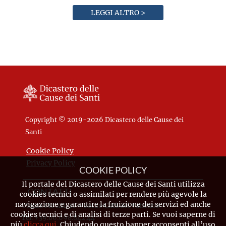
LEGGI ALTRO >
Copyright © 2019-2026 Dicastero delle Cause dei
Santi
Cookie Policy
Privacy Policy
COOKIE POLICY
Il portale del Dicastero delle Cause dei Santi utilizza
CONTATTI
cookies tecnici o assimilati per rendere più agevole la
navigazione e garantire la fruizione dei servizi ed anche
Piazza Pio XII, 10 - 00120 Città del Vaticano
cookies tecnici e di analisi di terze parti. Se vuoi saperne di
Tel. +39.06.698.842.44
più
clicca qui
. Chiudendo questo banner acconsenti all’uso