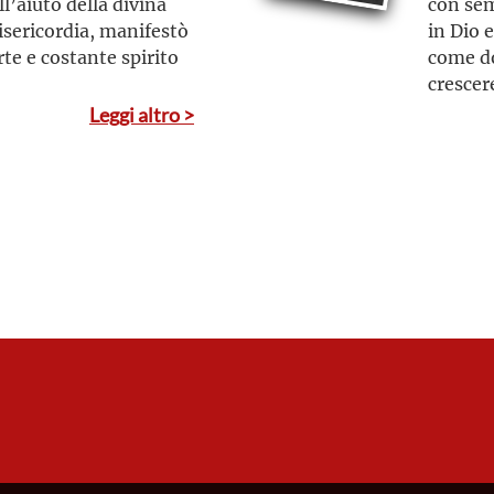
l’aiuto della divina
con sem
isericordia, manifestò
in Dio e
rte e costante spirito
come do
crescer
drammat
Leggi altro >
persec