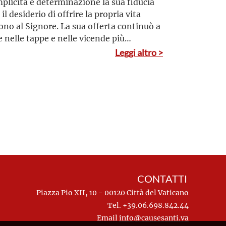
plicità e determinazione la sua fiducia
 il desiderio di offrire la propria vita
no al Signore. La sua offerta continuò a
e nelle tappe e nelle vicende più
iche con l’umiliazione, la calunnia e la
Leggi altro >
uzione
CONTATTI
Piazza Pio XII, 10 - 00120 Città del Vaticano
Tel. +39.06.698.842.44
Email
info@causesanti.va