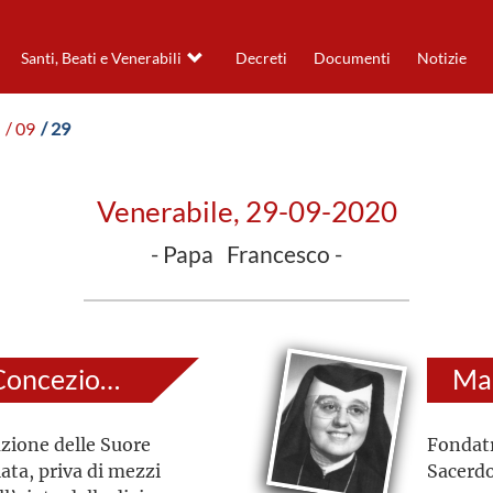
Santi, Beati e Venerabili
Decreti
Documenti
Notizie
/ 09
/ 29
Venerabile, 29-09-2020
- Papa Francesco -
Francesca della Concezione Pascual Doménech
zione delle Suore
Fondatr
ta, priva di mezzi
Sacerdo