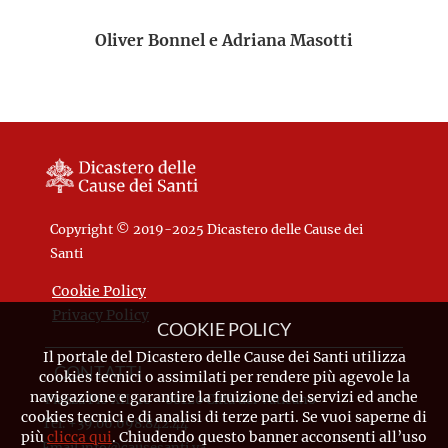
Oliver Bonnel e Adriana Masotti
Copyright © 2019-2025 Dicastero delle Cause dei
Santi
Cookie Policy
Privacy Policy
COOKIE POLICY
Il portale del Dicastero delle Cause dei Santi utilizza
CONTATTI
cookies tecnici o assimilati per rendere più agevole la
navigazione e garantire la fruizione dei servizi ed anche
Piazza Pio XII, 10 - 00120 Città del Vaticano
cookies tecnici e di analisi di terze parti. Se vuoi saperne di
Tel. +39.06.698.842.44
più
clicca qui
. Chiudendo questo banner acconsenti all’uso
Email
info@causesanti.va