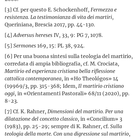
[3] Cf. per questo E. Schockenhoff,
Fermezza e
resistenza. La testimonianza di vita dei martiri
,
Queriniana, Brescia 2017, pp. 44-130.
[4]
Adversus hereses
IV, 33, 9: PG 7, 1078.
[5]
Sermones
169, 15: PL 38, 924.
[6] Per una buona sintesi sulla teologia del martirio,
corredata di ampia bibliografia, cf. M. Crociata,
Martirio ed esperienza cristiana bella riflessione
cattolica contemporanea
, in «Ho Theológos» 14
(19969/3, pp. 315-368; Idem,
Il martirio cristiano
oggi
, in «Orientamenti Pastorali» 68/11 (2020), pp.
8-23.
[7] Cf. K. Rahner,
Dimensioni del martirio. Per una
dilatazione del concetto classico
, in «Concilium» 3
(1983), pp. 25-29; sempre di K. Rahner, cf.
Sulla
teologia della morte. Con una digressione sul martirio
,