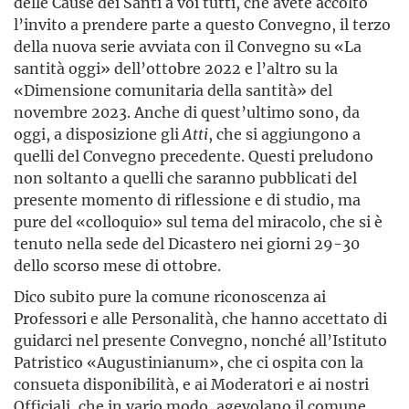
delle Cause dei Santi a voi tutti, che avete accolto
l’invito a prendere parte a questo Convegno, il terzo
della nuova serie avviata con il Convegno su «La
santità oggi» dell’ottobre 2022 e l’altro su la
«Dimensione comunitaria della santità» del
novembre 2023. Anche di quest’ultimo sono, da
oggi, a disposizione gli
Atti
, che si aggiungono a
quelli del Convegno precedente. Questi preludono
non soltanto a quelli che saranno pubblicati del
presente momento di riflessione e di studio, ma
pure del «colloquio» sul tema del miracolo, che si è
tenuto nella sede del Dicastero nei giorni 29-30
dello scorso mese di ottobre.
Dico subito pure la comune riconoscenza ai
Professori e alle Personalità, che hanno accettato di
guidarci nel presente Convegno, nonché all’Istituto
Patristico «Augustinianum», che ci ospita con la
consueta disponibilità, e ai Moderatori e ai nostri
Officiali, che in vario modo, agevolano il comune