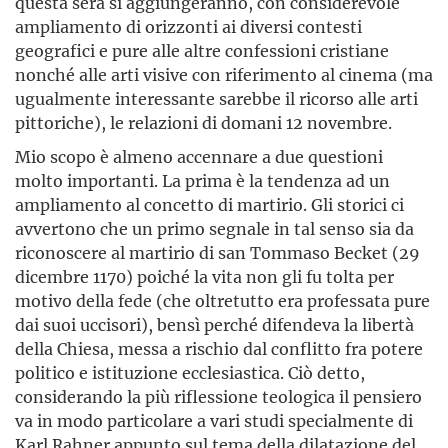
questa sera si aggiungeranno, con considerevole
ampliamento di orizzonti ai diversi contesti
geografici e pure alle altre confessioni cristiane
nonché alle arti visive con riferimento al cinema (ma
ugualmente interessante sarebbe il ricorso alle arti
pittoriche), le relazioni di domani 12 novembre.
Mio scopo è almeno accennare a due questioni
molto importanti. La prima è la tendenza ad un
ampliamento al concetto di martirio. Gli storici ci
avvertono che un primo segnale in tal senso sia da
riconoscere al martirio di san Tommaso Becket (29
dicembre 1170) poiché la vita non gli fu tolta per
motivo della fede (che oltretutto era professata pure
dai suoi uccisori), bensì perché difendeva la libertà
della Chiesa, messa a rischio dal conflitto fra potere
politico e istituzione ecclesiastica. Ciò detto,
considerando la più riflessione teologica il pensiero
va in modo particolare a vari studi specialmente di
Karl Rahner appunto sul tema della dilatazione del