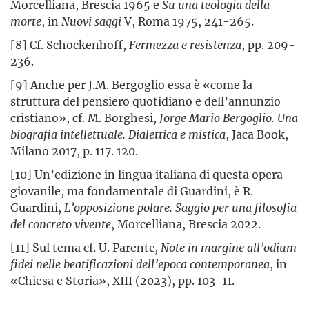
Morcelliana, Brescia 1965 e
Su una teologia della
morte
, in
Nuovi saggi
V, Roma 1975, 241-265.
[8] Cf. Schockenhoff,
Fermezza e resistenza
, pp. 209-
236.
[9] Anche per J.M. Bergoglio essa è «come la
struttura del pensiero quotidiano e dell’annunzio
cristiano», cf. M. Borghesi,
Jorge Mario Bergoglio. Una
biografia intellettuale. Dialettica e mistica
, Jaca Book,
Milano 2017, p. 117. 120.
[10] Un’edizione in lingua italiana di questa opera
giovanile, ma fondamentale di Guardini, è R.
Guardini,
L’opposizione polare. Saggio per una filosofia
del concreto vivente
, Morcelliana, Brescia 2022.
[11] Sul tema cf. U. Parente
, Note in margine all’odium
fidei nelle beatificazioni dell’epoca contemporanea
, in
«Chiesa e Storia», XIII (2023), pp. 103-11.