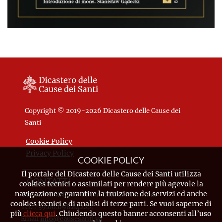
Copyright © 2019-2026 Dicastero delle Cause dei
Santi
Cookie Policy
Privacy Policy
COOKIE POLICY
Il portale del Dicastero delle Cause dei Santi utilizza
CONTATTI
cookies tecnici o assimilati per rendere più agevole la
navigazione e garantire la fruizione dei servizi ed anche
Piazza Pio XII, 10 - 00120 Città del Vaticano
cookies tecnici e di analisi di terze parti. Se vuoi saperne di
Tel. +39.06.698.842.44
più
clicca qui
. Chiudendo questo banner acconsenti all’uso
Email
info@causesanti.va