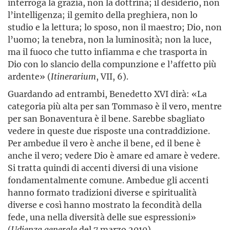
interroga la grazia, non la dottrina; il desiderio, non
l’intelligenza; il gemito della preghiera, non lo
studio e la lettura; lo sposo, non il maestro; Dio, non
l’uomo; la tenebra, non la luminosità; non la luce,
ma il fuoco che tutto infiamma e che trasporta in
Dio con lo slancio della compunzione e l’affetto più
ardente» (
Itinerarium
, VII, 6).
Guardando ad entrambi, Benedetto XVI dirà: «La
categoria più alta per san Tommaso è il vero, mentre
per san Bonaventura è il bene. Sarebbe sbagliato
vedere in queste due risposte una contraddizione.
Per ambedue il vero è anche il bene, ed il bene è
anche il vero; vedere Dio è amare ed amare è vedere.
Si tratta quindi di accenti diversi di una visione
fondamentalmente comune. Ambedue gli accenti
hanno formato tradizioni diverse e spiritualità
diverse e così hanno mostrato la fecondità della
fede, una nella diversità delle sue espressioni»
(
Udienza generale
del 7 marzo 2010).