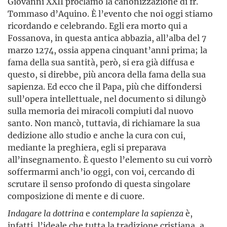
Giovanni XXII proclamò la canonizzazione di fr.
Tommaso d’Aquino. È l’evento che noi oggi stiamo
ricordando e celebrando. Egli era morto qui a
Fossanova, in questa antica abbazia, all’alba del 7
marzo 1274, ossia appena cinquant’anni prima; la
fama della sua santità, però, si era già diffusa e
questo, si direbbe, più ancora della fama della sua
sapienza. Ed ecco che il Papa, più che diffondersi
sull’opera intellettuale, nel documento si dilungò
sulla memoria dei miracoli compiuti dal nuovo
santo. Non mancò, tuttavia, di richiamare la sua
dedizione allo studio e anche la cura con cui,
mediante la preghiera, egli si preparava
all’insegnamento. È questo l’elemento su cui vorrò
soffermarmi anch’io oggi, con voi, cercando di
scrutare il senso profondo di questa singolare
composizione di mente e di cuore.
Indagare la dottrina
e
contemplare
la sapienza
è,
infatti, l’ideale che tutta la tradizione cristiana, a