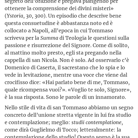
segreto dell’orazione e pregava piangendo per
ottenere la comprensione dei divini misteri»
(
Ystoria
, 30, 300). Un episodio che descrive bene
questa consuetudine è abbastanza noto ed è
collocato a Napoli, all’epoca in cui Tommaso
scriveva per la
Summa
di Teologia le questioni sulla
passione e risurrezione del Signore. Come di solito,
al mattino molto presto, egli sta pregando nella
cappella di san Nicola. Non è solo. Ad osservarlo c’è
Domenico di Caserta, il sacrestano che lo spia e lo
vede in levitazione, mentre una voce che viene dal
crocifisso dice: «Hai parlato bene di me, Tommaso,
quale ricompensa vuoi?». «Voglio te solo, Signore»,
è la sua risposta. Sono le parole di un innamorato.
Nello stile di vita di san Tommaso abbiamo un segno
concreto dell’unione stretta vigente in lui fra studio
e contemplazione; meglio:
studii contemplatione
,
come dirà Guglielmo di Tocco; letteralmente: la
contemplazione dello studio! Questo segno è la sua