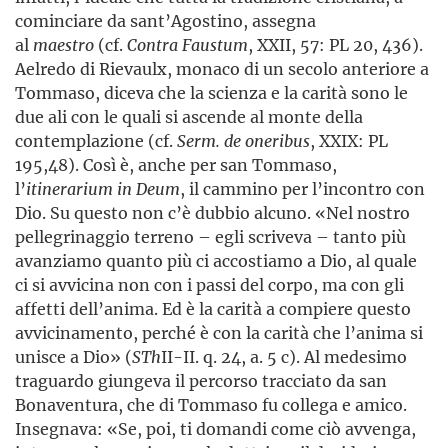
cominciare da sant’Agostino, assegna
al
maestro
(cf.
Contra Faustum
, XXII, 57: PL 20, 436).
Aelredo di Rievaulx, monaco di un secolo anteriore a
Tommaso, diceva che la scienza e la carità sono le
due ali con le quali si ascende al monte della
contemplazione (cf.
Serm. de oneribus
, XXIX: PL
195,48). Così è, anche per san Tommaso,
l’
itinerarium in Deum
, il cammino per l’incontro con
Dio. Su questo non c’è dubbio alcuno. «Nel nostro
pellegrinaggio terreno – egli scriveva – tanto più
avanziamo quanto più ci accostiamo a Dio, al quale
ci si avvicina non con i passi del corpo, ma con gli
affetti dell’anima. Ed è la carità a compiere questo
avvicinamento, perché è con la carità che l’anima si
unisce a Dio» (
STh
II-II. q. 24, a. 5 c). Al medesimo
traguardo giungeva il percorso tracciato da san
Bonaventura, che di Tommaso fu collega e amico.
Insegnava: «Se, poi, ti domandi come ciò avvenga,