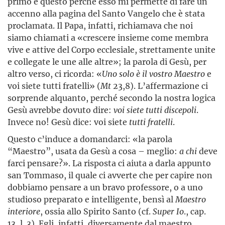
primo e questo perché esso mi permette di fare un
accenno alla pagina del Santo Vangelo che è stata
proclamata. Il Papa, infatti, richiamava che noi
siamo chiamati a «crescere insieme come membra
vive e attive del Corpo ecclesiale, strettamente unite
e collegate le une alle altre»; la parola di Gesù, per
altro verso, ci ricorda: «
Uno solo è il vostro Maestro
e
voi siete tutti fratelli» (
Mt
23,8). L’affermazione ci
sorprende alquanto, perché secondo la nostra logica
Gesù avrebbe dovuto dire:
voi siete tutti discepoli
.
Invece no! Gesù dice: voi siete
tutti fratelli
.
Questo c’induce a domandarci: «la parola
“Maestro”, usata da Gesù a cosa – meglio:
a chi
deve
farci pensare?». La risposta ci aiuta a darla appunto
san Tommaso, il quale ci avverte che per capire non
dobbiamo pensare a un bravo professore, o a uno
studioso preparato e intelligente, bensì al
Maestro
interiore
, ossia allo Spirito Santo (cf.
Super Io
., cap.
13, l. 3). Egli, infatti, diversamente dal maestro