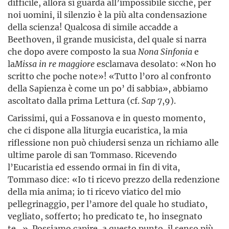
difficile, allora si guarda all’impossibile sicché, per
noi uomini, il silenzio è la più alta condensazione
della scienza! Qualcosa di simile accadde a
Beethoven, il grande musicista, del quale si narra
che dopo avere composto la sua
Nona Sinfonia
e
la
Missa in re maggiore
esclamava desolato: «Non ho
scritto che poche note»! «Tutto l’oro al confronto
della Sapienza è come un po’ di sabbia», abbiamo
ascoltato dalla prima Lettura (cf.
Sap
7,9).
Carissimi, qui a Fossanova e in questo momento,
che ci dispone alla liturgia eucaristica, la mia
riflessione non può chiudersi senza un richiamo alle
ultime parole di san Tommaso. Ricevendo
l’Eucaristia ed essendo ormai in fin di vita,
Tommaso dice: «Io ti ricevo prezzo della redenzione
della mia anima; io ti ricevo viatico del mio
pellegrinaggio, per l’amore del quale ho studiato,
vegliato, sofferto; ho predicato te, ho insegnato
te…». Possiamo capire, a questo punto, il senso più