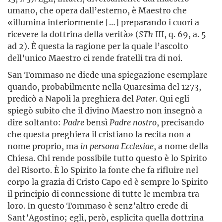
umano, che opera dall’esterno, è Maestro che
«illumina interiormente […] preparando i cuori a
ricevere la dottrina della verità» (
STh
III, q. 69, a. 5
ad 2). È questa la ragione per la quale l’ascolto
dell’unico Maestro ci rende fratelli tra di noi.
San Tommaso ne diede una spiegazione esemplare
quando, probabilmente nella Quaresima del 1273,
predicò a Napoli la preghiera del
Pater
. Qui egli
spiegò subito che il divino Maestro non insegnò a
dire soltanto:
Padre
bensì
Padre nostro
, precisando
che questa preghiera il cristiano la recita non a
nome proprio, ma
in persona Ecclesiae
, a nome della
Chiesa. Chi rende possibile tutto questo è lo Spirito
del Risorto. È lo Spirito la fonte che fa rifluire nel
corpo la grazia di Cristo Capo ed è sempre lo Spirito
il principio di connessione di tutte le membra tra
loro. In questo Tommaso è senz’altro erede di
Sant’Agostino; egli, però, esplicita quella dottrina