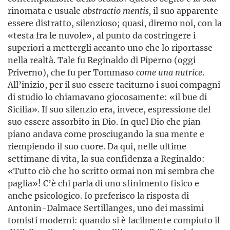
rinomata e usuale
abstractio mentis,
il suo apparente
essere distratto, silenzioso; quasi, diremo noi, con la
«testa fra le nuvole», al punto da costringere i
superiori a mettergli accanto uno che lo riportasse
nella realtà. Tale fu Reginaldo di Piperno (oggi
Priverno), che fu per Tommaso
come una nutrice
.
All’inizio, per il suo essere taciturno i suoi compagni
di studio lo chiamavano giocosamente: «il bue di
Sicilia». Il suo silenzio era, invece, espressione del
suo essere assorbito in Dio. In quel Dio che pian
piano andava come prosciugando la sua mente e
riempiendo il suo cuore. Da qui, nelle ultime
settimane di vita, la sua confidenza a Reginaldo:
«Tutto ciò che ho scritto ormai non mi sembra che
paglia»! C’è chi parla di uno sfinimento fisico e
anche psicologico. Io preferisco la risposta di
Antonin-Dalmace Sertillanges, uno dei massimi
tomisti moderni: quando si è facilmente compiuto il