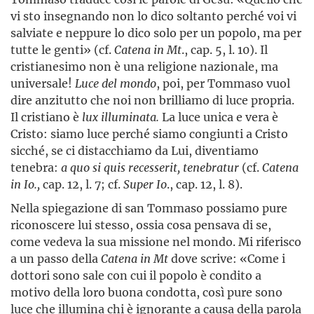
vi sto insegnando non lo dico soltanto perché voi vi
salviate e neppure lo dico solo per un popolo, ma per
tutte le genti» (cf.
Catena in Mt
., cap. 5, l. 10). Il
cristianesimo non è una religione nazionale, ma
universale!
Luce del mondo
, poi, per Tommaso vuol
dire anzitutto che noi non brilliamo di luce propria.
Il cristiano è
lux illuminata.
La luce unica e vera è
Cristo: siamo luce perché siamo congiunti a Cristo
sicché, se ci distacchiamo da Lui, diventiamo
tenebra:
a quo si quis recesserit, tenebratur
(cf.
Catena
in Io.,
cap. 12, l. 7; cf.
Super Io
., cap. 12, l. 8).
Nella spiegazione di san Tommaso possiamo pure
riconoscere lui stesso, ossia cosa pensava di se,
come vedeva la sua missione nel mondo. Mi riferisco
a un passo della
Catena in Mt
dove scrive: «Come i
dottori sono sale con cui il popolo è condito a
motivo della loro buona condotta, così pure sono
luce che illumina chi è ignorante a causa della parola