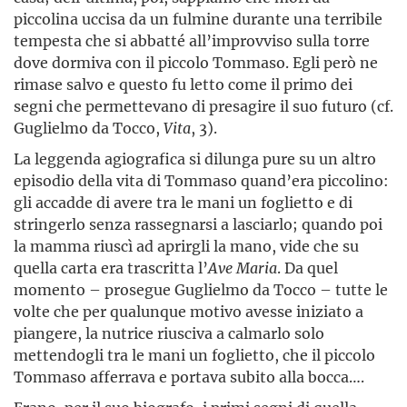
piccolina uccisa da un fulmine durante una terribile
tempesta che si abbatté all’improvviso sulla torre
dove dormiva con il piccolo Tommaso. Egli però ne
rimase salvo e questo fu letto come il primo dei
segni che permettevano di presagire il suo futuro (cf.
Guglielmo da Tocco,
Vita
, 3).
La leggenda agiografica si dilunga pure su un altro
episodio della vita di Tommaso quand’era piccolino:
gli accadde di avere tra le mani un foglietto e di
stringerlo senza rassegnarsi a lasciarlo; quando poi
la mamma riuscì ad aprirgli la mano, vide che su
quella carta era trascritta l’
Ave Maria
. Da quel
momento – prosegue Guglielmo da Tocco – tutte le
volte che per qualunque motivo avesse iniziato a
piangere, la nutrice riusciva a calmarlo solo
mettendogli tra le mani un foglietto, che il piccolo
Tommaso afferrava e portava subito alla bocca….