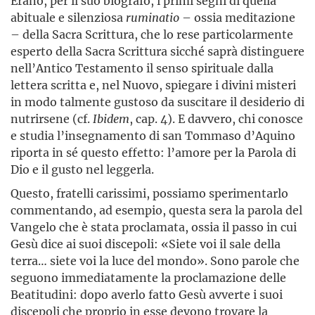
Erano, per il suo biografo, i primi segni di quella
abituale e silenziosa
ruminatio
– ossia meditazione
– della Sacra Scrittura, che lo rese particolarmente
esperto della Sacra Scrittura sicché saprà distinguere
nell’Antico Testamento il senso spirituale dalla
lettera scritta e, nel Nuovo, spiegare i divini misteri
in modo talmente gustoso da suscitare il desiderio di
nutrirsene (cf.
Ibidem
, cap. 4). E davvero, chi conosce
e studia l’insegnamento di san Tommaso d’Aquino
riporta in sé questo effetto: l’amore per la Parola di
Dio e il gusto nel leggerla.
Questo, fratelli carissimi, possiamo sperimentarlo
commentando, ad esempio, questa sera la parola del
Vangelo che è stata proclamata, ossia il passo in cui
Gesù dice ai suoi discepoli: «Siete voi il sale della
terra… siete voi la luce del mondo». Sono parole che
seguono immediatamente la proclamazione delle
Beatitudini: dopo averlo fatto Gesù avverte i suoi
discepoli che proprio in esse devono trovare la