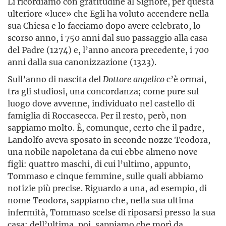
Li ricordiamo con gratitudine al Signore, per questa
ulteriore «luce» che Egli ha voluto accendere nella
sua Chiesa e lo facciamo dopo avere celebrato, lo
scorso anno, i 750 anni dal suo passaggio alla casa
del Padre (1274) e, l’anno ancora precedente, i 700
anni dalla sua canonizzazione (1323).
Sull’anno di nascita del
Dottore angelico
c’è ormai,
tra gli studiosi, una concordanza; come pure sul
luogo dove avvenne, individuato nel castello di
famiglia di Roccasecca. Per il resto, però, non
sappiamo molto. È, comunque, certo che il padre,
Landolfo aveva sposato in seconde nozze Teodora,
una nobile napoletana da cui ebbe almeno nove
figli: quattro maschi, di cui l’ultimo, appunto,
Tommaso e cinque femmine, sulle quali abbiamo
notizie più precise. Riguardo a una, ad esempio, di
nome Teodora, sappiamo che, nella sua ultima
infermità, Tommaso scelse di riposarsi presso la sua
casa; dell’ultima, poi, sappiamo che morì da