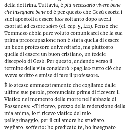
della dottrina. Tuttavia, è
più necessario vivere bene
che insegnare bene
ed è per questo che Gesù esorta i
suoi apostoli a essere
luce
soltanto dopo averli
esortati ad essere
sale
» (cf. cap. 5, l.11). Penso che
Tommaso abbia pure voluto comunicarci che la sua
prima preoccupazione non è stata quella di essere
un buon professore universitario, ma piuttosto
quella di essere un buon cristiano, un fedele
discepolo di Gesù. Per questo, andando verso il
termine della vita considerò «paglia» tutto ciò che
aveva scritto e smise di fare il professore.
È lo stesso ammaestramento che cogliamo dalle
ultime sue parole, pronunciate prima di ricevere il
Viatico nel momento della morte nell’abbazia di
Fossanova: «Ti ricevo, prezzo della redenzione della
mia anima, io ti ricevo viatico del mio
pellegrinaggio, per il cui amore ho studiato,
vegliato, sofferto: ho predicato te, ho insegnato