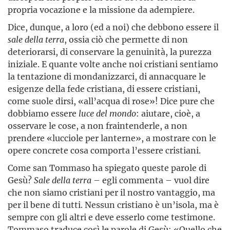
propria vocazione e la missione da adempiere.
Dice, dunque, a loro (ed a noi) che debbono essere il
sale della terra
, ossia ciò che permette di non
deteriorarsi, di conservare la genuinità, la purezza
iniziale. E quante volte anche noi cristiani sentiamo
la tentazione di mondanizzarci, di annacquare le
esigenze della fede cristiana, di essere cristiani,
come suole dirsi, «all’acqua di rose»! Dice pure che
dobbiamo essere
luce del mondo
: aiutare, cioè, a
osservare le cose, a non fraintenderle, a non
prendere «lucciole per lanterne», a mostrare con le
opere concrete cosa comporta l’essere cristiani.
Come san Tommaso ha spiegato queste parole di
Gesù?
Sale della terra
– egli commenta – vuol dire
che non siamo cristiani per il nostro vantaggio, ma
per il bene di tutti. Nessun cristiano è un’isola, ma è
sempre con gli altri e deve esserlo come testimone.
Tommaso traduce così le parole di Gesù: «Quello che