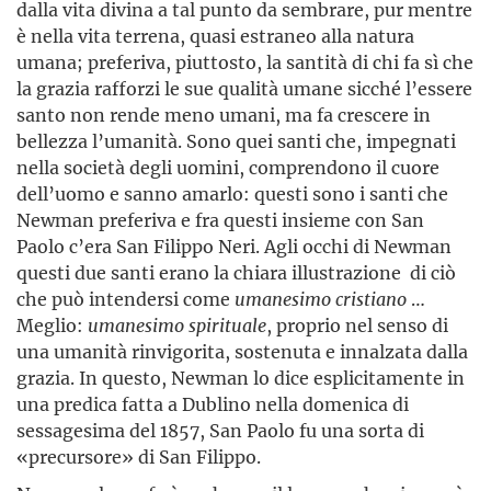
dalla vita divina a tal punto da sembrare, pur mentre
è nella vita terrena, quasi estraneo alla natura
umana; preferiva, piuttosto, la santità di chi fa sì che
la grazia rafforzi le sue qualità umane sicché l’essere
santo non rende meno umani, ma fa crescere in
bellezza l’umanità. Sono quei santi che, impegnati
nella società degli uomini, comprendono il cuore
dell’uomo e sanno amarlo: questi sono i santi che
Newman preferiva e fra questi insieme con San
Paolo c’era San Filippo Neri. Agli occhi di Newman
questi due santi erano la chiara illustrazione di ciò
che può intendersi come
umanesimo cristiano
…
Meglio:
umanesimo spirituale
, proprio nel senso di
una umanità rinvigorita, sostenuta e innalzata dalla
grazia. In questo, Newman lo dice esplicitamente in
una predica fatta a Dublino nella domenica di
sessagesima del 1857, San Paolo fu una sorta di
«precursore» di San Filippo.