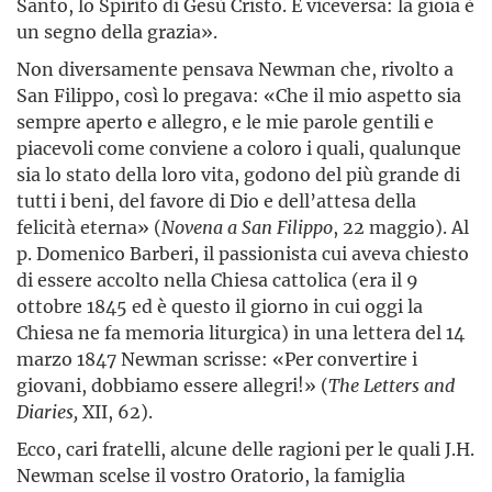
Santo, lo Spirito di Gesù Cristo. E viceversa: la gioia è
un segno della grazia».
Non diversamente pensava Newman che, rivolto a
San Filippo, così lo pregava: «Che il mio aspetto sia
sempre aperto e allegro, e le mie parole gentili e
piacevoli come conviene a coloro i quali, qualunque
sia lo stato della loro vita, godono del più grande di
tutti i beni, del favore di Dio e dell’attesa della
felicità eterna» (
Novena a San Filippo
, 22 maggio). Al
p. Domenico Barberi, il passionista cui aveva chiesto
di essere accolto nella Chiesa cattolica (era il 9
ottobre 1845 ed è questo il giorno in cui oggi la
Chiesa ne fa memoria liturgica) in una lettera del 14
marzo 1847 Newman scrisse: «Per convertire i
giovani, dobbiamo essere allegri!» (
The Letters and
Diaries,
XII, 62).
Ecco, cari fratelli, alcune delle ragioni per le quali J.H.
Newman scelse il vostro Oratorio, la famiglia