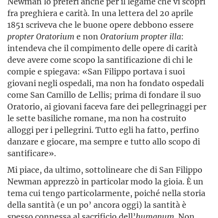
Newman lo preferì anche per il legame che vi scoprì
fra preghiera e carità. In una lettera del 20 aprile
1851 scriveva che le buone opere debbono essere
propter Oratorium
e non
Oratorium propter illa
:
intendeva che il compimento delle opere di carità
deve avere come scopo la santificazione di chi le
compie e spiegava: «San Filippo portava i suoi
giovani negli ospedali, ma non ha fondato ospedali
come San Camillo de Lellis; prima di fondare il suo
Oratorio, ai giovani faceva fare dei pellegrinaggi per
le sette basiliche romane, ma non ha costruito
alloggi per i pellegrini. Tutto egli ha fatto, perfino
danzare e giocare, ma sempre e tutto allo scopo di
santificare».
Mi piace, da ultimo, sottolineare che di San Filippo
Newman apprezzò in particolar modo la gioia. È un
tema cui tengo particolarmente, poiché nella storia
della santità (e un po’ ancora oggi) la santità è
spesso connessa al sacrificio dell’
humanum
. Non