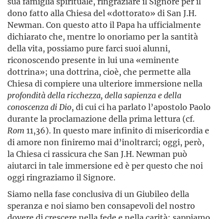
sua famiglia spirituale, ringraziare il Signore per il
dono fatto alla Chiesa del «dottorato» di San J.H.
Newman. Con questo atto il Papa ha ufficialmente
dichiarato che, mentre lo onoriamo per la santità
della vita, possiamo pure farci suoi alunni,
riconoscendo presente in lui una «eminente
dottrina»; una dottrina, cioè, che permette alla
Chiesa di compiere una ulteriore immersione nella
profondità della
ricchezza, della sapienza e della
conoscenza di Dio
, di cui ci ha parlato l’apostolo Paolo
durante la proclamazione della prima lettura (cf.
Rom
11,36). In questo mare infinito di misericordia e
di amore non finiremo mai d’inoltrarci; oggi, però,
la Chiesa ci rassicura che San J.H. Newman può
aiutarci in tale immersione ed è per questo che noi
oggi ringraziamo il Signore.
Siamo nella fase conclusiva di un Giubileo della
speranza e noi siamo ben consapevoli del nostro
dovere di crescere nella fede e nella carità; sappiamo