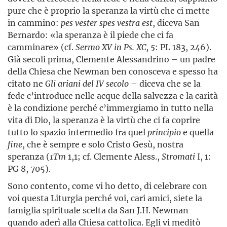
pure che è proprio la speranza la virtù che ci mette
in cammino:
pes vester spes vestra est
, diceva San
Bernardo: «la speranza è il piede che ci fa
camminare» (cf.
Sermo XV in Ps. XC, 5
: PL 183, 246).
Già secoli prima, Clemente Alessandrino – un padre
della Chiesa che Newman ben conosceva e spesso ha
citato ne
Gli ariani del IV secolo
– diceva che se la
fede c’introduce nelle acque della salvezza e la carità
è la condizione perché c’immergiamo in tutto nella
vita di Dio, la speranza è la virtù che ci fa coprire
tutto lo spazio intermedio fra quel
principio
e quella
fine
, che è sempre e solo Cristo Gesù, nostra
speranza (
1Tm
1,1; cf. Clemente Aless.,
Stromati
I, 1:
PG 8, 705).
Sono contento, come vi ho detto, di celebrare con
voi questa Liturgia perché voi, cari amici, siete la
famiglia spirituale scelta da San J.H. Newman
quando aderì alla Chiesa cattolica. Egli vi meditò