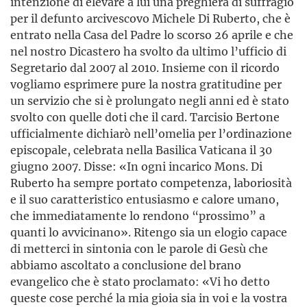
intenzione di elevare a lui una preghiera di suffragio
per il defunto arcivescovo Michele Di Ruberto, che è
entrato nella Casa del Padre lo scorso 26 aprile e che
nel nostro Dicastero ha svolto da ultimo l’ufficio di
Segretario dal 2007 al 2010. Insieme con il ricordo
vogliamo esprimere pure la nostra gratitudine per
un servizio che si è prolungato negli anni ed è stato
svolto con quelle doti che il card. Tarcisio Bertone
ufficialmente dichiarò nell’omelia per l’ordinazione
episcopale, celebrata nella Basilica Vaticana il 30
giugno 2007. Disse: «In ogni incarico Mons. Di
Ruberto ha sempre portato competenza, laboriosità
e il suo caratteristico entusiasmo e calore umano,
che immediatamente lo rendono “prossimo” a
quanti lo avvicinano». Ritengo sia un elogio capace
di metterci in sintonia con le parole di Gesù che
abbiamo ascoltato a conclusione del brano
evangelico che è stato proclamato: «Vi ho detto
queste cose perché la mia gioia sia in voi e la vostra