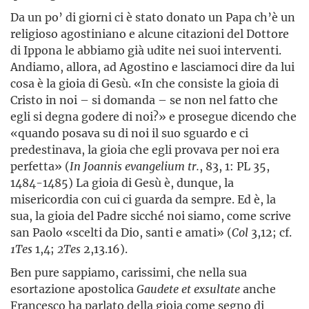
Da un po’ di giorni ci è stato donato un Papa ch’è un
religioso agostiniano e alcune citazioni del Dottore
di Ippona le abbiamo già udite nei suoi interventi.
Andiamo, allora, ad Agostino e lasciamoci dire da lui
cosa è la gioia di Gesù. «In che consiste la gioia di
Cristo in noi – si domanda – se non nel fatto che
egli si degna godere di noi?» e prosegue dicendo che
«quando posava su di noi il suo sguardo e ci
predestinava, la gioia che egli provava per noi era
perfetta» (
In Joannis evangelium tr.
, 83, 1: PL 35,
1484-1485) La gioia di Gesù è, dunque, la
misericordia con cui ci guarda da sempre. Ed è, la
sua, la gioia del Padre sicché noi siamo, come scrive
san Paolo «scelti da Dio, santi e amati» (
Col
3,12; cf.
1Tes
1,4;
2Tes
2,13.16).
Ben pure sappiamo, carissimi, che nella sua
esortazione apostolica
Gaudete et exsultate
anche
Francesco ha parlato della gioia come segno di