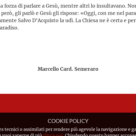
a forza di parlare a Gesù, mentre altri lo insultavano. No
però, gli parlò e Gesù gli rispose: «Oggi, con me nel par
uramente Salvo D’Acquisto la udì. La Chiesa ne è certa e p
aradiso.
Marcello Card. Semeraro
COOKIE POLICY
es tecnici o assimilati per rendere più agevole la navigazione e ga
Se vuoi saperne di più
clicca qui
. Chiudendo questo banner acconsen