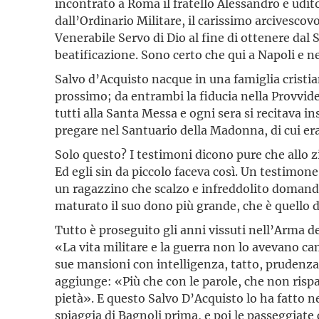
incontrato a Roma il fratello Alessandro e udito
dall’Ordinario Militare, il carissimo arcivesc
Venerabile Servo di Dio al fine di ottenere dal S
beatificazione. Sono certo che qui a Napoli e 
Salvo d’Acquisto nacque in una famiglia cristia
prossimo; da entrambi la fiducia nella Provvid
tutti alla Santa Messa e ogni sera si recitava i
pregare nel Santuario della Madonna, di cui er
Solo questo? I testimoni dicono pure che allo 
Ed egli sin da piccolo faceva così. Un testimon
un ragazzino che scalzo e infreddolito domandav
maturato il suo dono più grande, che è quello de
Tutto è proseguito gli anni vissuti nell’Arma de
«La vita militare e la guerra non lo avevano c
sue mansioni con intelligenza, tatto, prudenza
aggiunge: «Più che con le parole, che non rispa
pietà». E questo Salvo D’Acquisto lo ha fatto nel
spiaggia di Bagnoli prima, e poi le passeggiate 