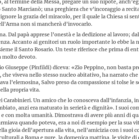
, al termine della Messa, pregare un suo nipote, anch’egli
ovo Santo Marcianò; una preghiera che v’incoraggio a reci
ignore la grazia del miracolo, per il quale la Chiesa si se
nell’Arma non si mancherà d’invocarlo.
na. Dal papà apprese l’onestà e la dedizione al lavoro; d
enza. Accanto ai genitori un ruolo importante lo ebbe la
nsieme il Santo Rosario. Un teste riferisce che prima di e
a molto devoto.
zio Giuseppe (Pinfildi) diceva: «Zio Peppino, non basta p
e, che viveva nello stesso nucleo abitativo, ha narrato c
a l’elemosina, Salvo preso da compassione si tolse le sc
lla propria vita.
i Carabinieri. Un amico che lo conosceva dall’infanzia, in
ambiato, anzi era maturato in serietà e dignità». I suoi 
 e con molta umanità. Dimostrava di avere più anni di q
rmiava quando poteva, era a noi di esempio per la sua vita
la gioia dell’apertura alla vita, nell’amicizia con i suoi c
culturali a Roma e pure, la domenica mattina, le visite di 