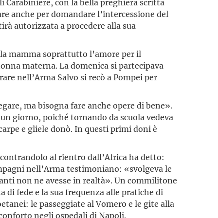
 Carabiniere, con la bella preghiera scritta
tare anche per domandare l’intercessione del
ntirà autorizzata a procedere alla sua
alla mamma soprattutto l’amore per il
 nonna materna. La domenica si partecipava
ntrare nell’Arma Salvo si recò a Pompei per
regare, ma bisogna fare anche opere di bene».
he un giorno, poiché tornando da scuola vedeva
arpe e gliele donò. In questi primi doni è
contrandolo al rientro dall’Africa ha detto:
compagni nell’Arma testimoniano: «svolgeva le
uanti non ne avesse in realtà». Un commilitone
 di fede e la sua frequenza alle pratiche di
oetanei: le passeggiate al Vomero e le gite alla
conforto negli ospedali di Napoli.