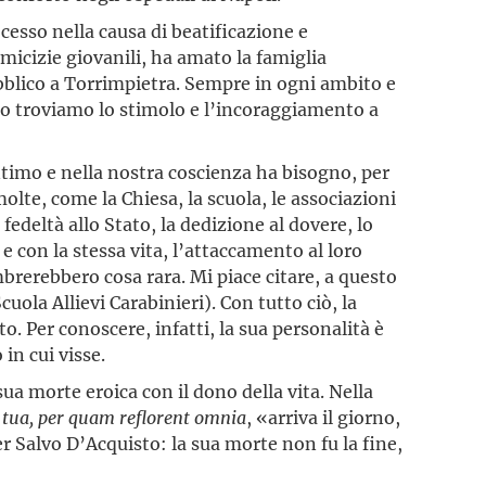
cesso nella causa di beatificazione e
micizie giovanili, ha amato la famiglia
bblico a Torrimpietra. Sempre in ogni ambito e
sto troviamo lo stimolo e l’incoraggiamento a
 intimo e nella nostra coscienza ha bisogno, per
lte, come la Chiesa, la scuola, le associazioni
 fedeltà allo Stato, la dedizione al dovere, lo
 e con la stessa vita, l’attaccamento al loro
mbrerebbero cosa rara. Mi piace citare, a questo
cuola Allievi Carabinieri). Con tutto ciò, la
o. Per conoscere, infatti, la sua personalità è
in cui visse.
a morte eroica con il dono della vita. Nella
s tua, per quam reflorent omnia
, «arriva il giorno,
per Salvo D’Acquisto: la sua morte non fu la fine,