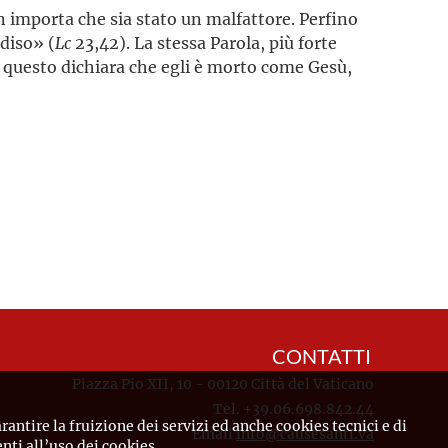
n importa che sia stato un malfattore. Perfino
adiso» (
Lc
23,42). La stessa Parola, più forte
er questo dichiara che egli è morto come Gesù,
CONTATTI
Piazza Pio XII, 10 - 00120 Città del Vaticano
Tel. +39.06.698.842.44
rantire la fruizione dei servizi ed anche cookies tecnici e di
Email
info@causesanti.va
ti all’uso dei cookies.