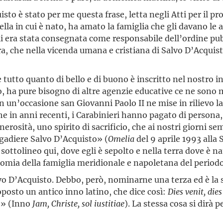
o è stato per me questa frase, letta negli Atti per il pro
la in cui è nato, ha amato la famiglia che gli davano le a
gli era stata consegnata come responsabile dell’ordine pu
ora, che nella vicenda umana e cristiana di Salvo D’Acqui
che tutto quanto di bello e di buono è inscritto nel nostro
ha pure bisogno di altre agenzie educative ce ne sono mo
 In un’occasione san Giovanni Paolo II ne mise in rilievo la
che in anni recenti, i Carabinieri hanno pagato di persona,
rosità, uno spirito di sacrificio, che ai nostri giorni se
gadiere Salvo D’Acquisto» (
Omelia
del 9 aprile 1993 alla S
ottolineo qui, dove egli è sepolto e nella terra dove è nat
omia della famiglia meridionale e napoletana del periodo 
vo D’Acquisto. Debbo, però, nominarne una terza ed è la su
roposto un antico inno latino, che dice così:
Dies venit, die
no» (Inno
Jam, Christe, sol iustitiae
). La stessa cosa si dirà 