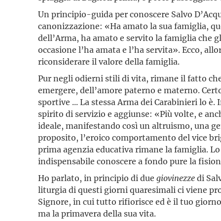
Un principio-guida per conoscere Salvo D’Acquist
canonizzazione: «Ha amato la sua famiglia, quel
dell’Arma, ha amato e servito la famiglia che 
occasione l’ha amata e l’ha servita». Ecco, all
riconsiderare il valore della famiglia.
Pur negli odierni stili di vita, rimane il fatto 
emergere, dell’amore paterno e materno. Certo, 
sportive ... La stessa Arma dei Carabinieri lo è.
spirito di servizio e aggiunse: «Più volte, e an
ideale, manifestando così un altruismo, una gene
proposito, l’eroico comportamento del vice bri
prima agenzia educativa rimane la famiglia. Lo s
indispensabile conoscere a fondo pure la fision
Ho parlato, in principio di due
giovinezze
di Sal
liturgia di questi giorni quaresimali ci viene p
Signore, in cui tutto rifiorisce ed è il tuo gior
ma la primavera della sua vita.