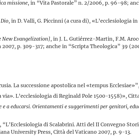
ica missione
, in “Vita Pastorale” n. 2/2006, p. 96-98; an
 Dio
, in D. Valli, G. Piccinni (a cura di), «L’ecclesiologia
he New Evangelization]
, in J. L. Gutiérrez-Martin, F.M. Aroc
 2007, p. 309-317; anche in “Scripta Theologica” 39 (2007)
arusia. La successione apostolica nel «tempus Ecclesiae»
ia». L’ecclesiologia di Reginald Pole 1500-1558)», Cittade
 e a educarsi. Orientamenti e suggerimenti per genitori, educ
o, “L’Ecclesiologia di Scalabrini. Atti del II Convegno S
iana University Press, Città del Vaticano 2007, p. 9-13.