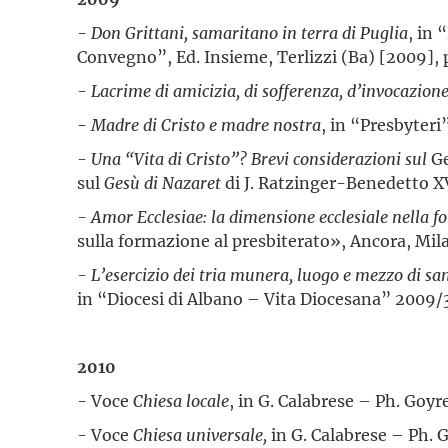
-
Don Grittani, samaritano in terra di Puglia
, in 
Convegno”, Ed. Insieme, Terlizzi (Ba) [2009], 
-
Lacrime di amicizia, di sofferenza, d’invocazione
-
Madre di Cristo e madre nostra
, in “Presbyteri
-
Una “Vita di Cristo”? Brevi considerazioni sul
Ge
sul
Gesù di Nazaret
di J. Ratzinger-Benedetto X
- Amor Ecclesiae: la dimensione ecclesiale nella f
sulla formazione al presbiterato», Ancora, Mil
- L’esercizio dei tria munera, luogo e mezzo di san
in “Diocesi di Albano – Vita Diocesana” 2009/3
2010
- Voce
Chiesa locale
, in G. Calabrese – Ph. Goyr
- Voce
Chiesa universale,
in G. Calabrese – Ph. 