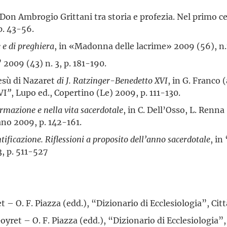
“Don Ambrogio Grittani tra storia e profezia. Nel primo c
p. 43-56.
 e di preghiera
, in «Madonna delle lacrime» 2009 (56), n.1
” 2009 (43) n. 3, p. 181-190.
sù di Nazaret
di J. Ratzinger-Benedetto XVI
, in G. Franco (
VI
”
, Lupo ed., Copertino (Le) 2009, p. 111-130.
ormazione e nella vita sacerdotale
, in C. Dell’Osso, L. Renna
ano 2009, p. 142-161.
tificazione. Riflessioni a proposito dell’anno sacerdotale
, in
, p. 511-527
et – O. F. Piazza (edd.), “Dizionario di Ecclesiologia”, Ci
Goyret – O. F. Piazza (edd.), “Dizionario di Ecclesiologia”