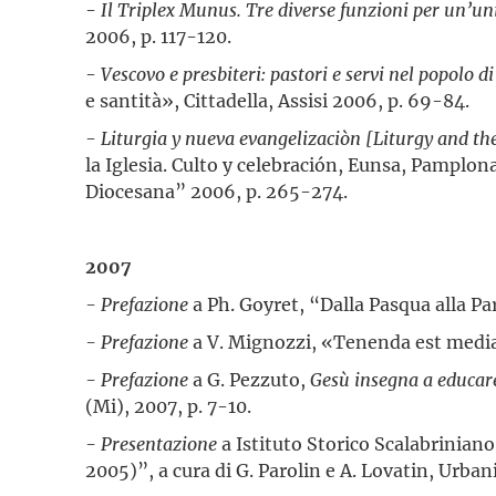
-
Il Triplex Munus. Tre diverse funzioni per un’un
2006, p. 117-120.
-
Vescovo e presbiteri: pastori e servi nel popolo di
e santità», Cittadella, Assisi 2006, p. 69-84.
-
Liturgia y nueva evangelizaciòn [Liturgy and t
la Iglesia. Culto y celebración, Eunsa, Pamplona
Diocesana” 2006, p. 265-274.
2007
- Prefazione
a Ph. Goyret, “Dalla Pasqua alla P
- Prefazione
a V. Mignozzi, «Tenenda est media v
- Prefazione
a G. Pezzuto,
Gesù insegna a educare
(Mi), 2007, p. 7-10.
- Presentazione
a Istituto Storico Scalabrinian
2005)”, a cura di G. Parolin e A. Lovatin, Urban