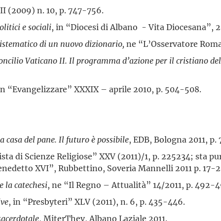
II (2009) n. 10, p. 747-756.
litici e sociali
, in “Diocesi di Albano - Vita Diocesana”, 
 sistematico di un nuovo dizionario,
ne “L’Osservatore Roman
oncilio Vaticano II. Il programma d’azione per il cristiano d
 in “Evangelizzare” XXXIX – aprile 2010, p. 504-508.
 casa del pane. Il futuro è possibile
, EDB, Bologna 2011, p. 
vista di Scienze Religiose” XXV (2011)/1, p. 225234; sta pur
enedetto XVI”, Rubbettino, Soveria Mannelli 2011 p. 17-2
e la catechesi
, ne “Il Regno – Attualità” 14/2011, p. 492-4
ive
, in “Presbyteri” XLV (2011), n. 6, p. 435-446.
sacerdotale
, MiterThev, Albano Laziale 2011.