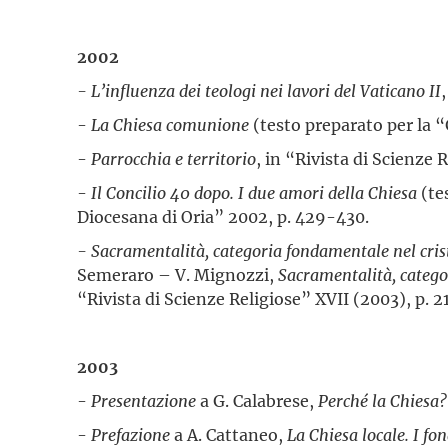
2002
- L’influenza dei teologi nei lavori del Vaticano II
-
La Chiesa comunione
(testo preparato per la 
-
Parrocchia e territorio
, in “Rivista di Scienze 
-
Il Concilio 40 dopo. I due amori della Chiesa
(te
Diocesana di Oria” 2002, p. 429-430.
- Sacramentalità, categoria fondamentale nel cri
Semeraro – V. Mignozzi,
Sacramentalità, categor
“Rivista di Scienze Religiose” XVII (2003), p. 2
2003
-
Presentazione
a G. Calabrese,
Perché la Chiesa?
-
Prefazione
a A. Cattaneo,
La Chiesa locale. I fo