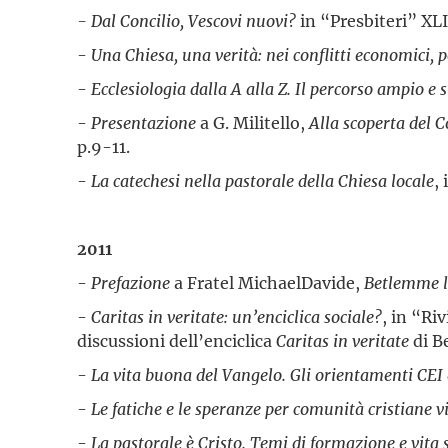
- Dal Concilio, Vescovi nuovi?
in “Presbiteri” XLI
-
Una Chiesa, una verità: nei conflitti economici, po
-
Ecclesiologia dalla A alla Z. Il percorso ampio e
-
Presentazione
a G. Militello,
Alla scoperta del C
p.9-11.
-
La catechesi nella pastorale della Chiesa locale
,
2011
-
Prefazione
a Fratel MichaelDavide,
Betlemme la
-
Caritas in veritate: un’enciclica sociale?
, in “Ri
discussioni dell’enciclica
Caritas in veritate
di B
-
La vita buona del Vangelo. Gli orientamenti CEI 
-
Le fatiche e le speranze per comunità cristiane v
-
La pastorale è Cristo. Temi di formazione e vita 