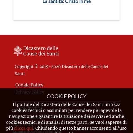
La santità: Cristo in me
Copyright © 2019-2026 Dicastero delle Cause dei
Santi
Cookie Policy
Privacy Policy
COOKIE POLICY
Il portale del Dicastero delle Cause dei Santi utilizza
CONTATTI
cookies tecnici o assimilati per rendere più agevole la
navigazione e garantire la fruizione dei servizi ed anche
Piazza Pio XII, 10 - 00120 Città del Vaticano
cookies tecnici e di analisi di terze parti. Se vuoi saperne di
Tel. +39.06.698.842.44
più
clicca qui
. Chiudendo questo banner acconsenti all’uso
Email
info@causesanti.va