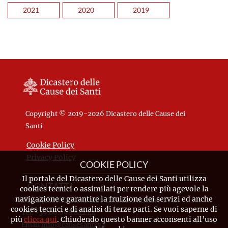
2021
2020
2019
Copyright © 2019-2026 Dicastero delle Cause dei
Santi
Cookie Policy
Privacy Policy
COOKIE POLICY
Il portale del Dicastero delle Cause dei Santi utilizza
CONTATTI
cookies tecnici o assimilati per rendere più agevole la
navigazione e garantire la fruizione dei servizi ed anche
Piazza Pio XII, 10 - 00120 Città del Vaticano
cookies tecnici e di analisi di terze parti. Se vuoi saperne di
Tel. +39.06.698.842.44
più
clicca qui
. Chiudendo questo banner acconsenti all’uso
Email
info@causesanti.va