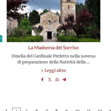
La Madonna del Sorriso
Omelia del Cardinale Prefetto nella novena
di preparazione della Natività della ...
> Leggi altro
3
5
6
7
8
9
10
11
12