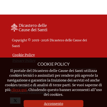
Copyright © 2019-2026 Dicastero delle Cause dei
Santi
Cookie Policy
Privacy Policy
COOKIE POLICY
Il portale del Dicastero delle Cause dei Santi utilizza
CONTATTI
cookies tecnici o assimilati per rendere più agevole la
navigazione e garantire la fruizione dei servizi ed anche
Piazza Pio XII, 10 - 00120 Città del Vaticano
cookies tecnici e di analisi di terze parti. Se vuoi saperne di
Tel. +39.06.698.842.44
più
clicca qui
. Chiudendo questo banner acconsenti all’uso
Email
info@causesanti.va
dei cookies.
Acconsento