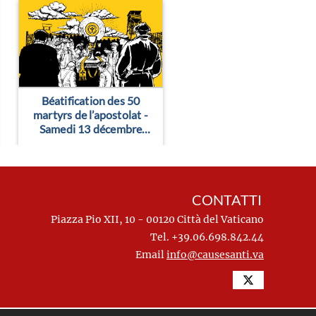
> Leggi altro
> Leggi altro
Béatification des 50
martyrs de l’apostolat -
Samedi 13 décembre
2025 (fermeture de la
cathédrale) - Notre-
Dame de Paris
CONTATTI
Piazza Pio XII, 10 - 00120 Città del Vaticano
Tel. +39.06.698.842.44
Email
info@causesanti.va