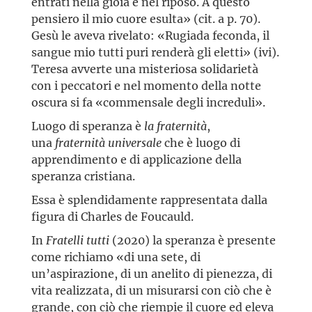
entrati nella gioia e nel riposo. A questo
pensiero il mio cuore esulta» (cit. a p. 70).
Gesù le aveva rivelato: «Rugiada feconda, il
sangue mio tutti puri renderà gli eletti» (ivi).
Teresa avverte una misteriosa solidarietà
con i peccatori e nel momento della notte
oscura si fa «commensale degli increduli».
Luogo di speranza è
la fraternità
,
una
fraternità universale
che è luogo di
apprendimento e di applicazione della
speranza cristiana.
Essa è splendidamente rappresentata dalla
figura di Charles de Foucauld.
In
Fratelli tutti
(2020) la speranza è presente
come richiamo «di una sete, di
un’aspirazione, di un anelito di pienezza, di
vita realizzata, di un misurarsi con ciò che è
grande, con ciò che riempie il cuore ed eleva