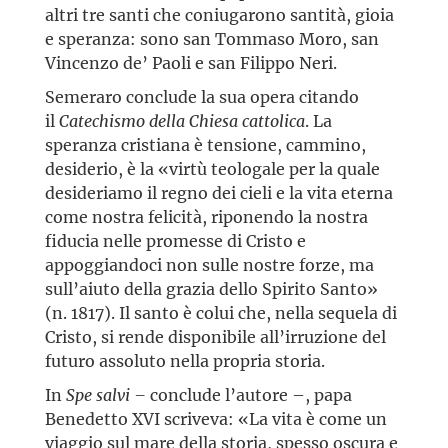
altri tre santi che coniugarono santità, gioia
e speranza: sono san Tommaso Moro, san
Vincenzo de’ Paoli e san Filippo Neri.
Semeraro conclude la sua opera citando
il
Catechismo della Chiesa cattolica
. La
speranza cristiana è tensione, cammino,
desiderio, è la «virtù teologale per la quale
desideriamo il regno dei cieli e la vita eterna
come nostra felicità, riponendo la nostra
fiducia nelle promesse di Cristo e
appoggiandoci non sulle nostre forze, ma
sull’aiuto della grazia dello Spirito Santo»
(n. 1817). Il santo è colui che, nella sequela di
Cristo, si rende disponibile all’irruzione del
futuro assoluto nella propria storia.
In
Spe salvi –
conclude l’autore –, papa
Benedetto XVI scriveva: «La vita è come un
viaggio sul mare della storia, spesso oscura e