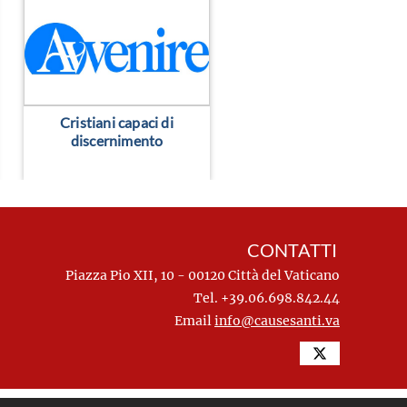
> Leggi altro
> Leggi altro
Cristiani capaci di
discernimento
CONTATTI
Piazza Pio XII, 10 - 00120 Città del Vaticano
Tel. +39.06.698.842.44
Email
info@causesanti.va